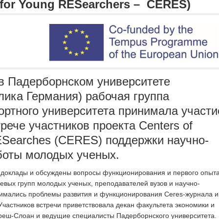
e for Young RESearchers – CERES)
 в Падерборнском университете
лика Германия) рабочая группа
ортного университета принимала участи
рече участников проекта Centers of
RESearches (CERES) поддержки научно-
боты молодых ученых.
 доклады и обсуждены вопросы функционирования и первого опыт
евых групп молодых ученых, преподавателей вузов и научно-
имались проблемы развития и функционирования Ceres-журнала и
Участников встречи приветствовала декан факультета экономики и
реш-Слоан и ведущие специалисты Падерборнского университета.